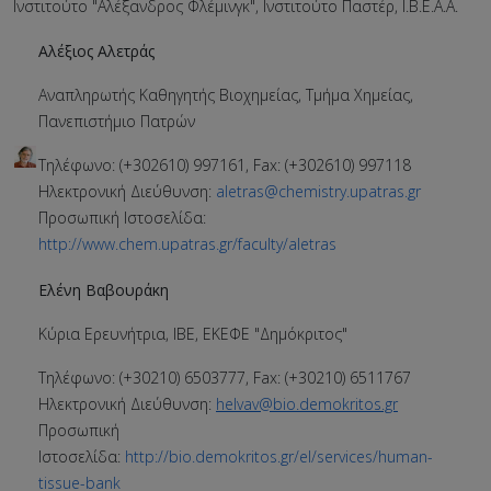
Ινστιτούτο "Αλέξανδρος Φλέμινγκ", Ινστιτούτο Παστέρ, Ι.Β.Ε.Α.Α.
Αλέξιος Αλετράς
Αναπληρωτής Καθηγητής Βιοχημείας, Τμήμα Χημείας,
Πανεπιστήμιο Πατρών
Τηλέφωνο: (+302610) 997161, Fax: (+302610) 997118
Ηλεκτρονική Διεύθυνση:
aletras@chemistry.upatras.gr
Προσωπική Ιστοσελίδα:
http://www.chem.upatras.gr/faculty/aletras
Ελένη Βαβουράκη
Κύρια Ερευνήτρια, ΙΒΕ, ΕΚΕΦΕ "Δημόκριτος"
Τηλέφωνο: (+30210) 6503777, Fax: (+30210) 6511767
Ηλεκτρονική Διεύθυνση:
helvav@bio.demokritos.gr
Προσωπική
Ιστοσελίδα:
http://bio.demokritos.gr/el/services/human-
tissue-bank