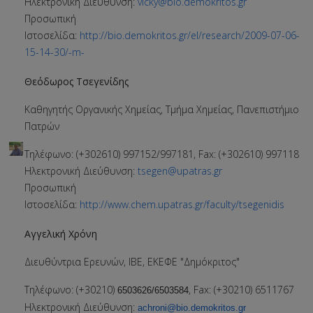
Ηλεκτρονική Διεύθυνση:
vicky@bio.demokritos.gr
Προσωπική
Ιστοσελίδα:
http://bio.demokritos.gr/el/research/2009-07-06-
15-14-30/-m-
Θεόδωρος Τσεγενίδης
Καθηγητής Οργανικής Χημείας, Τμήμα Χημείας, Πανεπιστήμιο
Πατρών
Τηλέφωνο: (+302610) 997152/997181, Fax: (+302610) 997118
Ηλεκτρονική Διεύθυνση:
tsegen@upatras.gr
Προσωπική
Ιστοσελίδα:
http://www.chem.upatras.gr/faculty/tsegenidis
Αγγελική Χρόνη
Διευθύντρια Ερευνών, ΙΒΕ, ΕΚΕΦΕ "Δημόκριτος"
Τηλέφωνο: (+30210)
, Fax: (+30210) 6511767
6503626/65035
84
Ηλεκτρονική Διεύθυνση:
achroni@bio.demokritos.gr