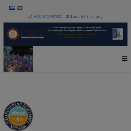
Επιλέξτε τη γλώσσα σας
+30 2610 997902
kmakris@upatras.gr