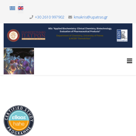
Select your language
+30 2610 997902
kmakris@upatras.gr