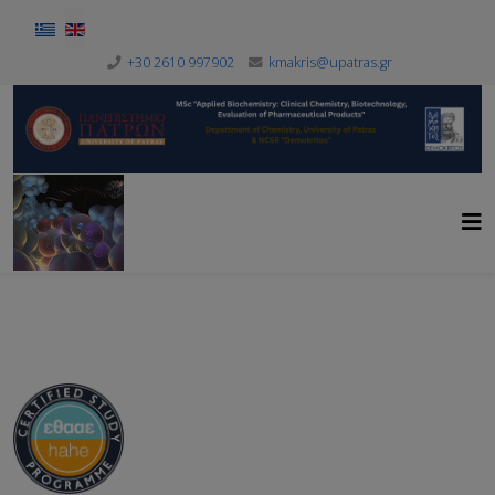
Select your language
+30 2610 997902
kmakris@upatras.gr