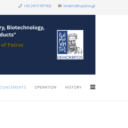
+30 2610 997902
kmakris@upatras.gr
OUNCEMENTS
OPERATION
HISTORY