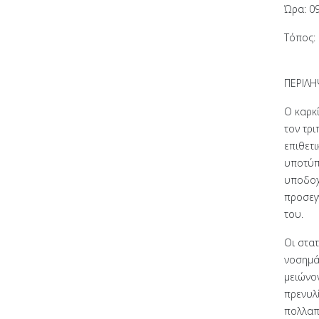
Ώρα: 09
Τόπος:
ΠΕΡΙΛ
Ο καρκί
τον τρι
επιθετ
υποτύπ
υποδοχ
προσεγγ
του.
Οι στα
νοσημά
μειώνον
πρενυλ
πολλαπ