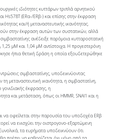
ουργικές ιδιότητες κυττάρων τριπλά αρνητικού
ι Hs578T (ERα-/ERβ-) και επίσης στην έκφραση
κότητας και/ή μεταναστευτικής ικανότητας.
ούν στην έκφραση αυτών των συστατικών, αλλά
 σιμβαστατίνης ανέδειξε παρόμοια κυτταροστατική
₀ 1,25 μΜ και 1,04 μΜ αντίστοιχα. Η προγεστερόνη
σκησε ήπια θετική δράση η οποία εξουδετερώθηκε
εντρώσεις σιμβαστατίνης, υποδεικνύοντας
ν τη μεταναστευτική ικανότητα, η σιμβαστατίνη,
ο γονιδιακής έκφρασης, η
ότητα και μετάσταση, όπως οι HMMR, SNAI1 και η
ι να οφείλεται στην παρουσία του υποδοχέα ERβ
ορεί να ενισχύει την οιστρογονo-εξαρτώμενη
 Συνολικά, τα ευρήματα υποδεικνύουν ότι
θα πρέπει να καθορίζεται όχι μόνο από τα