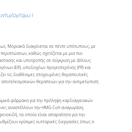
7zVTLp02pTQJuU.1
ίως. Μοριακά διακρίνεται σε πέντε υπότυπους, με
 περιπτώσεων, καθώς σχετίζεται με μια πιο
τάστασης και υποτροπής σε σύγκριση με άλλους
όνων (ER), υποδοχέων προγεστερόνης (PR) και
ει τις διαθέσιμες στοχευμένες θεραπευτικές
ο αποτελεσματικών θεραπειών για την αντιμετώπισή
αιμικά φάρμακα για την πρόληψη καρδιαγγειακών
τίνες αναστέλλουν την HMG-CoA αναγωγάση,
ενοειδή, τα οποία είναι απαραίτητα για την
υθμίζουν κρίσιμες κυτταρικές διεργασίες όπως ο