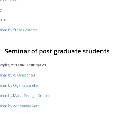
y,
ynios
inar by Stelios Astaras
Seminar of post graduate students
ορίες στα επισυναπτόμενα.
inar by A. Mineschou
inar by Olga Katsarelia
inar by Maria-Georgia Drosinou
inar by Adamantia Xera