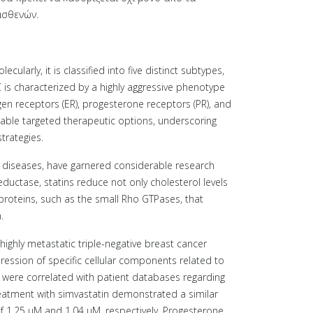
ασθενών.
arly, it is classified into five distinct subtypes,
 is characterized by a highly aggressive phenotype
gen receptors (ER), progesterone receptors (PR), and
lable targeted therapeutic options, underscoring
trategies.
ar diseases, have garnered considerable research
eductase, statins reduce not only cholesterol levels
 proteins, such as the small Rho GTPases, that
.
 highly metastatic triple-negative breast cancer
ression of specific cellular components related to
s were correlated with patient databases regarding
reatment with simvastatin demonstrated a similar
 of 1.25 μM and 1.04 μM, respectively. Progesterone