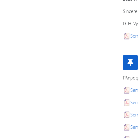
Sincerel
D. H. V
Sem
Πληροφ
Sem
Sem
Sem
Sem