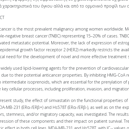
ά χαρακτηριστικά του όγκου αλλά και από το ορμονικό προφίλ των 
CT
cancer is the most prevalent malignancy among women worldwide. Molecul
iple-negative breast cancer (TNBC) representing 15–20% of cases. TNBC
vated metastatic potential. Moreover, the lack of expression of estro
pidermal growth factor receptor 2 (HER2) markedly restricts the avai
tical need for the development of novel and more effective treatment s
, widely used lipid-lowering agents for the prevention of cardiovascul
t due to their potential anticancer properties. By inhibiting HMG-CoA r
o intermediate isoprenoids, which are essential for the prenylation of
 key cellular processes, including proliferation, invasion, and migration
present study, the effect of simvastatin on the functional properties of
MDA-MB-231 (ERα-/ERβ+) and Hs578T (ERα-/ERβ-), as well as on the exp
rs, stemness, and/or migratory capacity, was investigated. The result
ression of these components and their impact on patient survival. T
tic effect in both cell lines, MDA-MB-231 and Hs578T, with IC₅₀ values