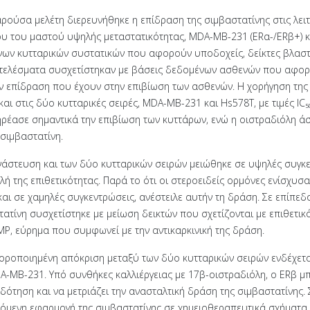
ρούσα μελέτη διερευνήθηκε η επίδραση της σιμβαστατίνης στις λειτ
ου του μαστού υψηλής μεταστατικότητας, MDA-MB-231 (ERα-/ERβ+) κα
νων κυτταρικών συστατικών που αφορούν υποδοχείς, δείκτες βλαστι
τελέσματα συσχετίστηκαν με βάσεις δεδομένων ασθενών που αφορ
ην επίδραση που έχουν στην επιβίωση των ασθενών. Η χορήγηση της
αι στις δύο κυτταρικές σειρές, MDA-MB-231 και Hs578T, με τιμές IC₅
ηρέασε σημαντικά την επιβίωση των κυττάρων, ενώ η οιστραδιόλη ά
σιμβαστατίνη.
νάστευση και των δύο κυτταρικών σειρών μειώθηκε σε υψηλές συγκ
ή της επιθετικότητας. Παρά το ότι οι στεροειδείς ορμόνες ενίσχυσα
αι σε χαμηλές συγκεντρώσεις, ανέστειλε αυτήν τη δράση. Σε επίπεδ
ατίνη συσχετίστηκε με μείωση δεικτών που σχετίζονται με επιθετικ
P, εύρημα που συμφωνεί με την αντικαρκινική της δράση.
οροποιημένη απόκριση μεταξύ των δύο κυτταρικών σειρών ενδέχετα
A-MB-231. Υπό συνθήκες καλλιέργειας με 17β-οιστραδιόλη, ο ERβ μπ
δότηση και να μετριάζει την ανασταλτική δράση της σιμβαστατίνης.
χόμενη εφαρμογή της σιμβαστατίνης σε χημειοθεραπευτικά σχήματα 