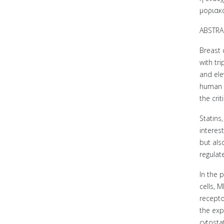
μοριακ
ABSTRA
Breast 
with tr
and ele
human e
the cri
Statins
interes
but als
regulate
In the 
cells, 
recepto
the exp
cytosta