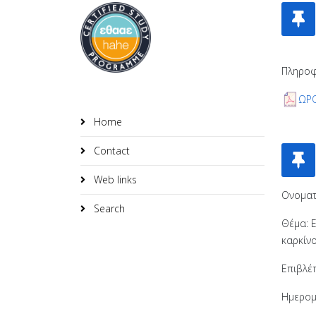
Πληροφ
ΩΡΟ
Home
Contact
Web links
Ονοματ
Search
Θέμα: 
καρκίν
Επιβλέ
Ημερομ