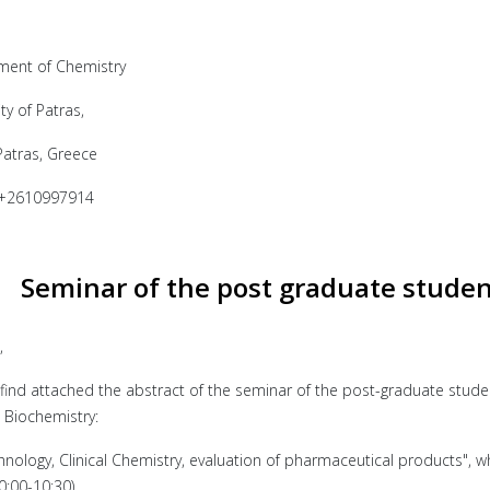
ment of Chemistry
ty of Patras,
atras, Greece
GR+2610997914
Seminar of the post graduate student
,
 find attached the abstract of the seminar of the post-graduate stud
 Biochemistry:
hnology, Clinical Chemistry, evaluation of pharmaceutical products", w
0:00-10:30).