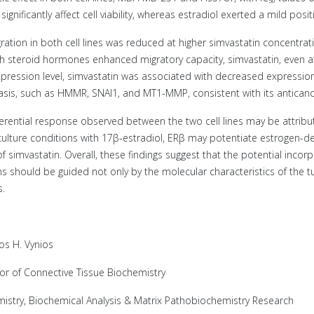
significantly affect cell viability, whereas estradiol exerted a mild posi
gration in both cell lines was reduced at higher simvastatin concentrati
h steroid hormones enhanced migratory capacity, simvastatin, even at 
pression level, simvastatin was associated with decreased expressio
sis, such as HMMR, SNAI1, and MT1-MMP, consistent with its anticancer
ferential response observed between the two cell lines may be attrib
ulture conditions with 17β-estradiol, ERβ may potentiate estrogen-de
of simvastatin. Overall, these findings suggest that the potential inco
s should be guided not only by the molecular characteristics of the t
s.
os H. Vynios
or of Connective Tissue Biochemistry
istry, Biochemical Analysis & Matrix Pathobiochemistry Research