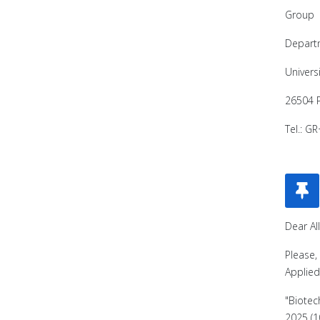
Group
Depart
Universi
26504 P
Tel.: 
Dear All
Please,
Applied
"Biotec
2025 (1