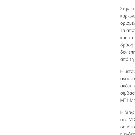
Στην πα
καρκίν
ορισμέ
Τα απο
και στ
δράση κ
δεν επ
από τη 
Η μετα
αναστολ
ακόμη κ
σιμβαστ
MT1-MM
Η διαφ
στα MD
σηματο
η ενδε