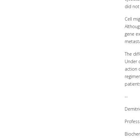
did not 
Cell mi
Althoug
gene ex
metasta
The dif
Under c
action 
regimen
patient
--
Demitri
Profess
Biochem