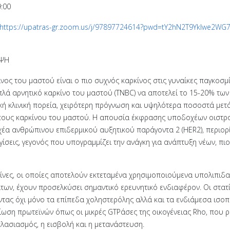
:00
https://upatras-gr.zoom.us/j/97897724614?pwd=tY2hN2T9Yklwe2WG
ΗΨΗ
νος του μαστού είναι ο πιο συχνός καρκίνος στις γυναίκες παγκοσμ
πλά αρνητικό καρκίνο του μαστού (TNBC) να αποτελεί το 15-20% των
ική κλινική πορεία, χειρότερη πρόγνωση και υψηλότερα ποσοστά με
ους καρκίνου του μαστού. Η απουσία έκφρασης υποδοχέων οιστρογ
έα ανθρώπινου επιδερμικού αυξητικού παράγοντα 2 (HER2), περιορίζ
ίσεις, γεγονός που υπογραμμίζει την ανάγκη για ανάπτυξη νέων, πι
τίνες, οι οποίες αποτελούν εκτεταμένα χρησιμοποιούμενα υπολιπιδ
των, έχουν προσελκύσει σημαντικό ερευνητικό ενδιαφέρον. Οι στα
τας όχι μόνο τα επίπεδα χοληστερόλης αλλά και τα ενδιάμεσα ισοπρ
ίωση πρωτεϊνών όπως οι μικρές GTPάσες της οικογένειας Rho, που ρ
λασιασμός, η εισβολή και η μετανάστευση.