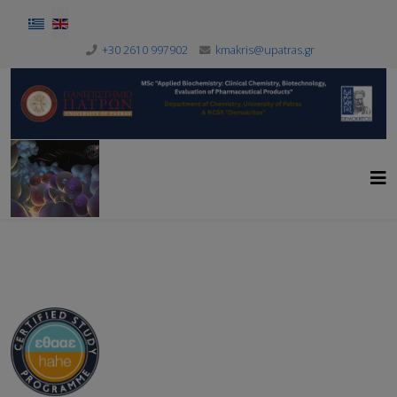
Select your language
+30 2610 997902
kmakris@upatras.gr